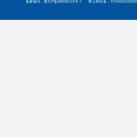
备案编号：
鲁ICP备08006519号-7
鲁公网安备：370400020000