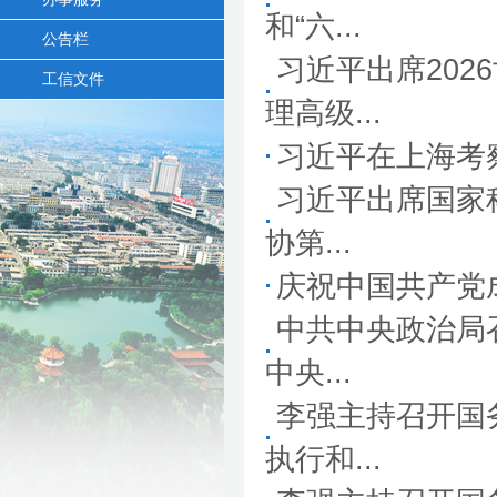
和“六...
公告栏
习近平出席20
工信文件
理高级...
习近平在上海考
习近平出席国家
协第...
庆祝中国共产党
中共中央政治局
中央...
李强主持召开国务
执行和...