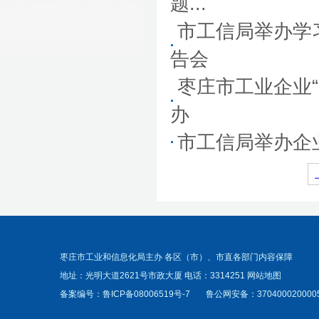
题...
市工信局举办学
告会
枣庄市工业企业“
办
市工信局举办企
枣庄市工业和信息化局主办 各区（市）、市直各部门内容保障
地址：光明大道2621号市政大厦 电话：3314251
网站地图
备案编号：
鲁ICP备08006519号-7
鲁公网安备：370400020000