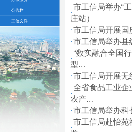
市工信局举办“
公告栏
庄站）
工信文件
市工信局开展国
市工信局举办县
“数实融合全国行
型...
市工信局开展无
全省食品工业企
农产...
市工信局举办科
市工信局赴怡苑