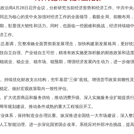
中央政治局4月28日召开会议，分析研究当前经济形势和经济工作。中共中
同志为核心的党中央加强对经济工作的全面领导，着眼全局、前瞻布局
期，彰显强大韧性和活力。同时，也面临一些困难和挑战，经济持续稳
济工作。
作总基调，完整准确全面贯彻新发展理念，加快构建新发展格局，更好统
技自立自强、产业链自主可控，精准有效实施更加积极的财政政策和适
稳就业、稳企业、稳市场、稳预期，增强经济发展内生动力，进一步做
。持续优化财政支出结构，兜牢基层“三保”底线。增强货币政策前瞻性
稳定。做好宏观政策取向一致性评估。
。扩大优质商品和服务供给，推动消费升级。深入实施服务业扩能提质
网等规划建设。推动条件成熟的重大工程项目开工。
业体系，保持制造业合理比重。纵深推进全国统一大市场建设，深入整治
善人工智能治理。进一步深化国资国企改革。系统应对外部冲击挑战，提