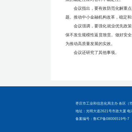
会议指出，要有效防范化解重点
题。推动中小金融机构改革，稳定和
会议强调，要强化就业优先政策
保不发生规模性返贫致贫。做好安全
为推动高质量发展的实效。
会议还研究了其他事项。
枣庄市工业和信息化局主办 各区（
地址：光明大道2621号市政大厦 电话
备案编号：
鲁ICP备08006519号-7