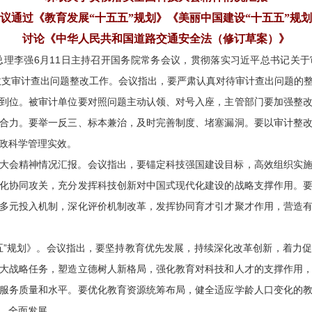
议通过《教育发展“十五五”规划》《美丽中国建设“十五五”规
讨论《中华人民共和国道路交通安全法（修订草案）》
院总理李强6月11日主持召开国务院常务会议，贯彻落实习近平总书记关
政收支审计查出问题整改工作。会议指出，要严肃认真对待审计查出问题的
到位。被审计单位要对照问题主动认领、对号入座，主管部门要加强整
合力。要举一反三、标本兼治，及时完善制度、堵塞漏洞。要以审计整
政科学管理实效。
大会精神情况汇报。会议指出，要锚定科技强国建设目标，高效组织实
化协同攻关，充分发挥科技创新对中国式现代化建设的战略支撑作用。
多元投入机制，深化评价机制改革，发挥协同育才引才聚才作用，营造
五”规划》。会议指出，要坚持教育优先发展，持续深化改革创新，着力
大战略任务，塑造立德树人新格局，强化教育对科技和人才的支撑作用
服务质量和水平。要优化教育资源统筹布局，健全适应学龄人口变化的
、全面发展。