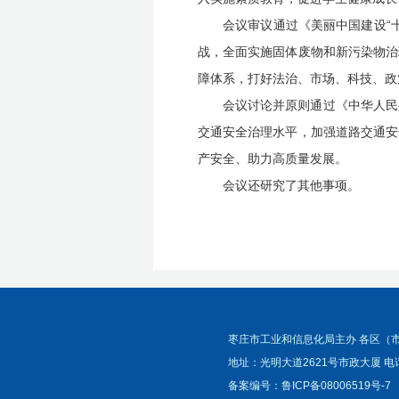
会议审议通过《美丽中国建设“
战，全面实施固体废物和新污染物治
障体系，打好法治、市场、科技、政
会议讨论并原则通过《中华人民
交通安全治理水平，加强道路交通安
产安全、助力高质量发展。
会议还研究了其他事项。
枣庄市工业和信息化局主办 各区（
地址：光明大道2621号市政大厦 电话
备案编号：
鲁ICP备08006519号-7