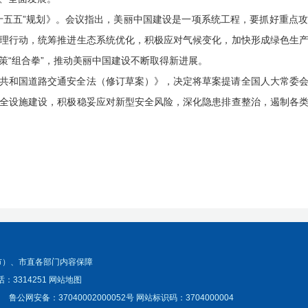
十五五”规划》。会议指出，美丽中国建设是一项系统工程，要抓好重点
理行动，统筹推进生态系统优化，积极应对气候变化，加快形成绿色生
策“组合拳”，推动美丽中国建设不断取得新进展。
共和国道路交通安全法（修订草案）》，决定将草案提请全国人大常委
全设施建设，积极稳妥应对新型安全风险，深化隐患排查整治，遏制各
市）、市直各部门内容保障
：3314251
网站地图
鲁公网安备：37040002000052号
网站标识码：3704000004