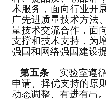
术
服务
，
面向行业
开
广先进质量技术方法
量技术交流合作，面
支撑和
技术支持
，
为
强国
和
网络强国建设
第五条
实验室
遵
申请、择优
支持
的原
动态调整
、
有进有出