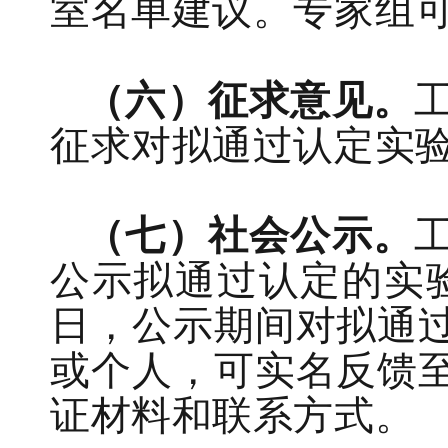
室
名单
建议
。专家组
（六）
征求意见。
征求
对
拟通过认定
实
（七）
社会
公示。
公示
拟
通过
认
定的
实
日
，
公示期间对拟
通
或个人，可实名反馈
证材料和联系方式。