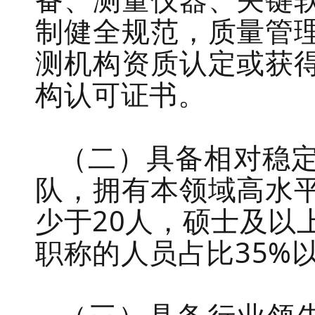
制健全规范
，
质
量管
测机构资质认定或
获
构
认可证书。
（二）
具备相对稳
队，拥有本领域高水
少于
20
人，
硕士及以
职称的人员占比
3
5
%