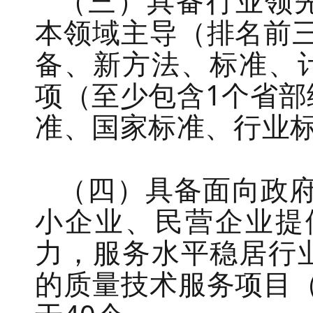
（三）
具备行业领
本领域主导
（排名前
备、
新
方法
、
标准
、
项
（至少包含
1
个省部
准、国家标准、行业
（四）
具备面向
政
小企业、民营企业
提
力，服务水平稳居行
的质量技术
服务
项
目