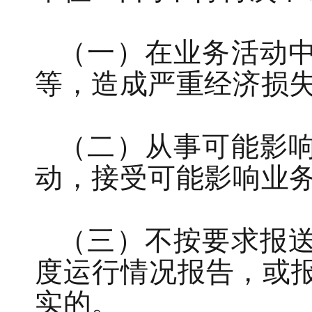
（
一
）在业务活动
等，造成严重经济损
（
二
）从事
可能
影
动，接受可能
影响
业
（
三
）不按
要求
报
度运行情况
报告，或
实的
。