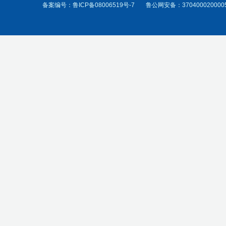
备案编号：
鲁ICP备08006519号-7
鲁公网安备：370400020000