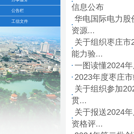
信息公布
公告栏
华电国际电力股
工信文件
资源...
关于组织枣庄市
能力验...
一图读懂202
2023年度枣
关于组织参加20
贯...
关于报送202
资格评...